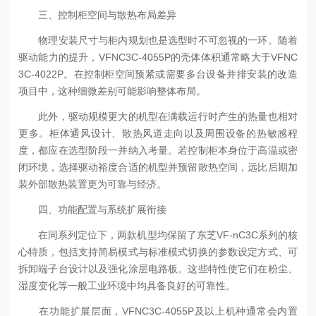
三、控制柜空间与散热布局差异
物理安装尺寸与柜内规划也是选型时不可忽视的一环。随着
驱动能力的提升，VFNC3C-4055P的壳体体积通常略大于VFNC
3C-4022P。在控制柜空间预紧或需要多台设备并排安装的改造
项目中，这种细微差别可能影响整体布局。
此外，驱动规模更大的机型在满载运行时产生的热量也相对
更多。柜体通风设计、散热风道走向以及周围设备的热敏感程
度，都应在选型阶段一并纳入考量。若控制柜本身位于高温或密
闭环境，选择驱动裕度合适的机型并预留散热空间，远比后期加
装外部散热装置更为可靠与经济。
四、功能配置与系统扩展衔接
在同系列定位下，两款机型均保留了东芝VF-nC3C系列的核
心特质，包括支持简易模式与标准模式切换的参数设定方式、可
拆卸端子台设计以及强化涂层电路板。这些特性使它们在粉尘、
湿度变化等一般工业环境中均具备良好的可靠性。
在功能扩展层面，VFNC3C-4055P及以上机种通常会内置