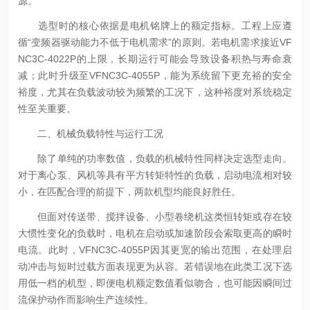
源。
选型时的核心依据是电机铭牌上的额定指标。工程上应遵
循“变频器驱动能力不低于电机需求”的原则。若电机需求接近VF
NC3C-4022P的上限，长期运行可能会导致设备积热与寿命衰
减；此时升级至VFNC3C-4055P，能为系统留下更充裕的安全
裕度，尤其在负载波动较为频繁的工况下，这种裕度对系统稳定
性至关重要。
二、机械负载特性与运行工况
除了单纯的功率数值，负载的机械特性同样决定选型走向。
对于离心泵、风机等具有平方转矩特性的负载，启动电流相对较
小，在匹配合理的前提下，两款机型均能良好胜任。
但面对传送带、搅拌设备、小型卷绕机这类恒转矩或存在较
大惯性变化的负载时，电机在启动或加速阶段会索取更高的瞬时
电流。此时，VFNC3C-4055P因其更宽的输出范围，在处理启
动冲击与短时过载方面表现更为从容。若错误地在此类工况下选
用低一档的机型，即便电机额定数值看似吻合，也可能因瞬间过
流保护动作而影响生产连续性。