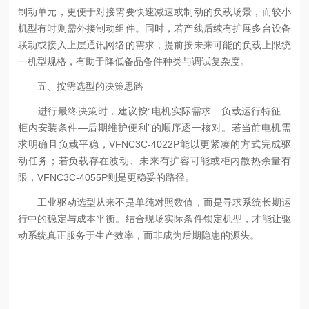
制动单元，更便于对接需要快速减速或制动的负载场景，而较小
机型有时则需外接制动组件。同时，若产线后续有扩展多台设备
联动或接入上层通讯网络的需求，提前按未来可能的负载上限统
一机型规格，有助于降低备品备件种类与调试复杂度。
五、按需选型的决策思路
进行最终决策时，建议按“电机实际需求—负载运行特征—
柜内安装条件—后期维护便利”的顺序逐一核对。若当前电机需
求明确且负载平稳，VFNC3C-4022P能以更紧凑的方式完成驱
动任务；若负载存在波动、未来有扩容可能或柜内散热余量有
限，VFNC3C-4055P则是更稳妥的路径。
工业驱动选型从来不是单纯对照数值，而是寻求系统长期运
行中的稳定与成本平衡。结合现场实际条件锁定机型，才能让驱
动系统真正服务于生产效率，而非成为后期隐患的源头。