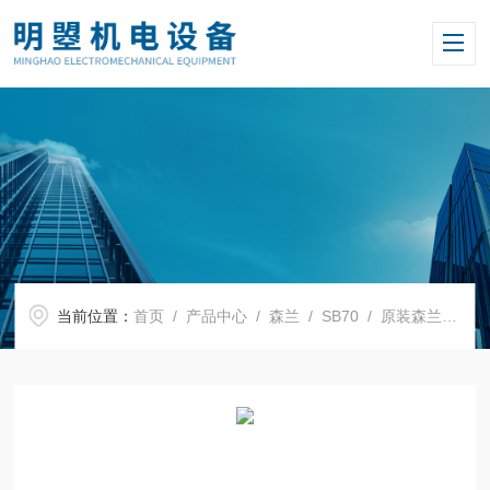
当前位置：
首页
/
产品中心
/
森兰
/
SB70
/ 原装森兰变频器SB70G250T4