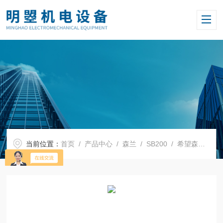
当前位置：
首页
/
产品中心
/
森兰
/
SB200
/ 希望森兰变频器SB200-55T4