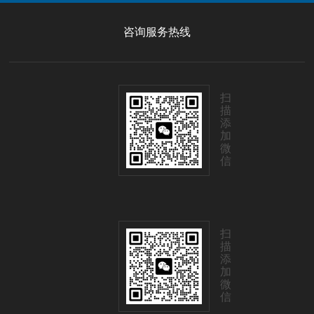
咨询服务热线
扫
描
添
加
微
信
扫
描
添
加
微
信