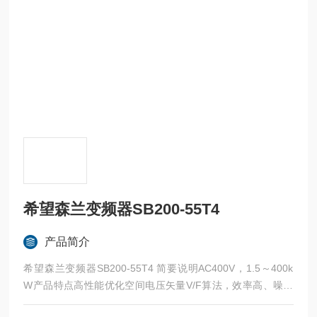
希望森兰变频器SB200-55T4
产品简介
希望森兰变频器SB200-55T4 简要说明AC400V，1.5～400k
W产品特点高性能优化空间电压矢量V/F算法，效率高、噪音
低、电磁干扰小1.5～22kW内置制动单元，只需配制动电阻即