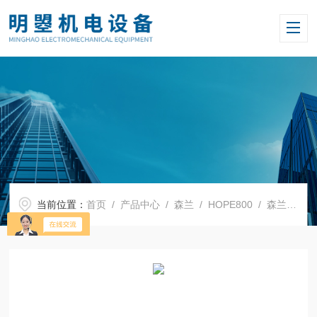
当前位置：
首页
/
产品中心
/
森兰
/
HOPE800
/ 森兰变频器Hope800G2.2T4