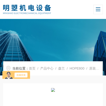
当前位置：
首页
/
产品中心
/
森兰
/
HOPE800
/ 原装森兰变频器Hope800G5.5T4