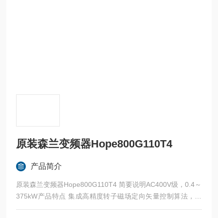
原装森兰变频器Hope800G110T4
产品简介
原装森兰变频器Hope800G110T4 简要说明AC400V级，0.4～
375kW产品特点 集成高精度转子磁场定向矢量控制算法，具
有290%的瞬时转矩控制能力