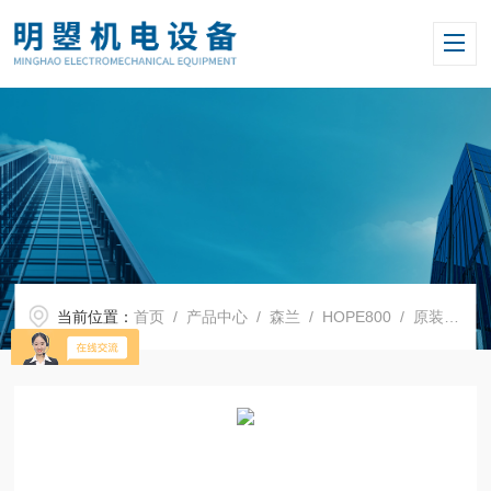
当前位置：
首页
/
产品中心
/
森兰
/
HOPE800
/ 原装森兰变频器Hope800G110T4