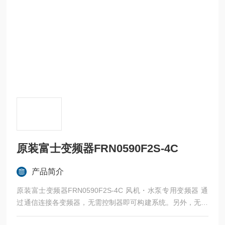
原装富士变频器FRN0590F2S-4C
产品简介
原装富士变频器FRN0590F2S-4C 风机・水泵专用变频器 通
过通信连接各变频器，无需控制器即可构建系统。另外，无需
安装选配件，使用通信可节省配线。