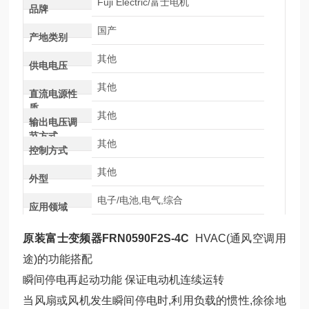
Fuji Electric/富士电机
品牌
国产
产地类别
其他
供电电压
其他
直流电源性
质
其他
输出电压调
节方式
其他
控制方式
其他
外型
电子/电池,电气,综合
应用领域
原装富士变频器FRN0590F2S-4C
HVAC(通风空调用
途)的功能搭配
瞬间停电再起动功能 保证电动机连续运转
当风扇或风机发生瞬间停电时,利用负载的惯性,徐徐地