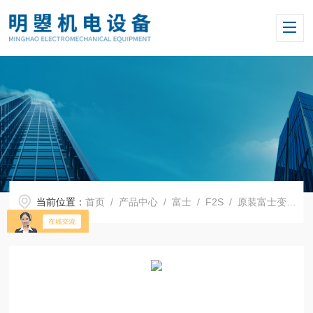
当前位置：
首页
/
产品中心
/
富士
/
F2S
/ 原装富士变频器FRN0590F2S-4C