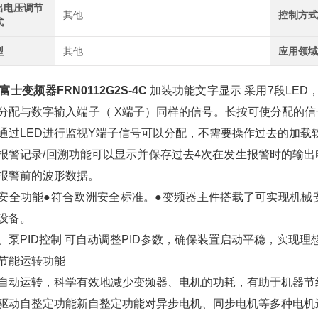
出电压调节
其他
控制方
式
型
其他
应用领
I富士变频器FRN0112G2S-4C
加装功能文字显示 采用7段LED，
分配与数字输入端子（ X端子）同样的信号。长按可使分配的信号
通过LED进行监视Y端子信号可以分配，不需要操作过去的加载
报警记录/回溯功能可以显示并保存过去4次在发生报警时的输
报警前的波形数据。
安全功能●符合欧洲安全标准。●变频器主件搭载了可实现机械
设备。
、泵PID控制 可自动调整PID参数，确保装置启动平稳，实现
节能运转功能
自动运转，科学有效地减少变频器、电机的功耗，有助于机器节
驱动自整定功能新自整定功能对异步电机、同步电机等多种电机