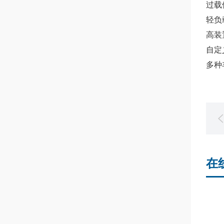
过载
轻负
高装
自定
多种
在