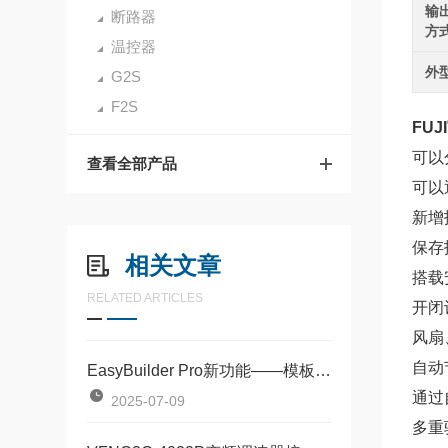
输
断路器
方
温控器
外
G2S
F2S
FUJ
可以
查看全部产品
可以
新增
保存
相关文章
搭载
RELATED ARTICLES
开闭
风扇
自动
EasyBuilder Pro新功能——模板元件，HMI轻量化编程
通过
2025-07-09
多重