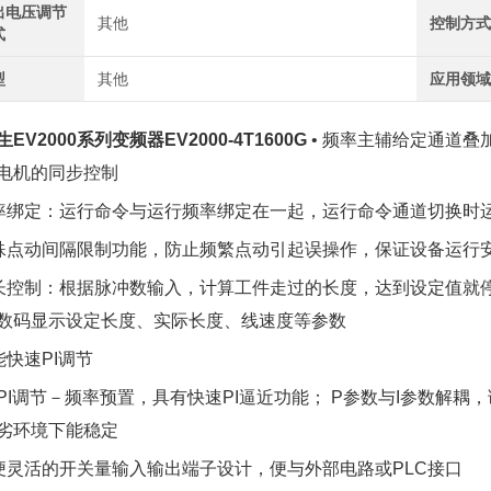
出电压调节
其他
控制方
式
型
其他
应用领
EV2000系列变频器EV2000-4T1600G
• 频率主辅给定通道
电机的同步控制
频率绑定：运行命令与运行频率绑定在一起，运行命令通道切换时
特殊点动间隔限制功能，防止频繁点动引起误操作，保证设备运行
定长控制：根据脉冲数输入，计算工件走过的长度，达到设定值就
数码显示设定长度、实际长度、线速度等参数
智能快速PI调节
PI调节－频率预置，具有快速PI逼近功能； P参数与I参数解
劣环境下能稳定
方便灵活的开关量输入输出端子设计，便与外部电路或PLC接口