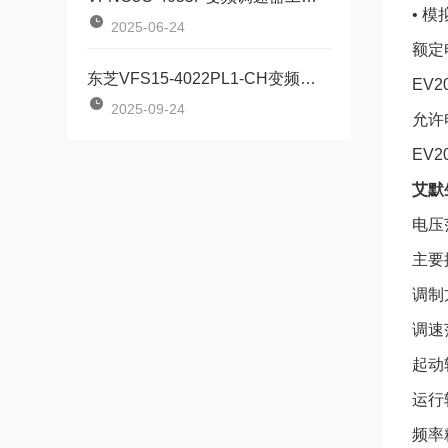
• 
2025-06-24
额定电
东芝VFS15-4022PL1-CH变频器高效、稳定、智能的工业动力核心
EV2
2025-09-24
允许
EV
艾默生
电压范
主要
调制
调速范
起动转
运行转
频率