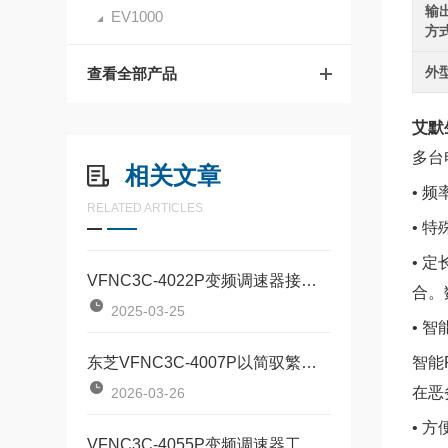
输
EV1000
方
外
查看全部产品
艾默生
多台
相关文章
• 
RELATED ARTICLES
• 
• 
VFNC3C-4022P变频调速器接线方式全解析
合。
2025-03-25
• 
东芝VFNC3C-4007P以简驭繁的工业动力“调节器”
智能
在恶
2026-03-26
• 
VFNC3C-4055P变频调速器工业节能与精准控制的革新产品