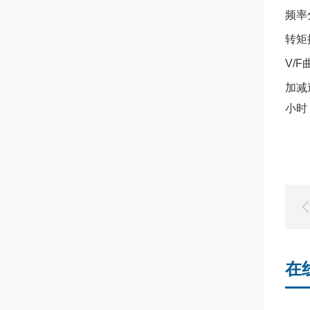
频率
转矩
V/
加减
小时
在