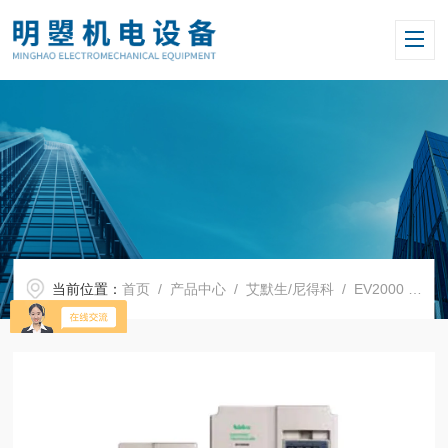
当前位置：
首页
/
产品中心
/
艾默生/尼得科
/
EV2000
/ 艾默生EV2000系列变频器EV2000-4T2800P