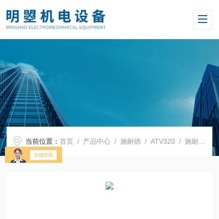
当前位置：
首页
/
产品中心
/
施耐德
/
ATV320
/ 施耐德ATV320系列变频器ATV320U11N4B