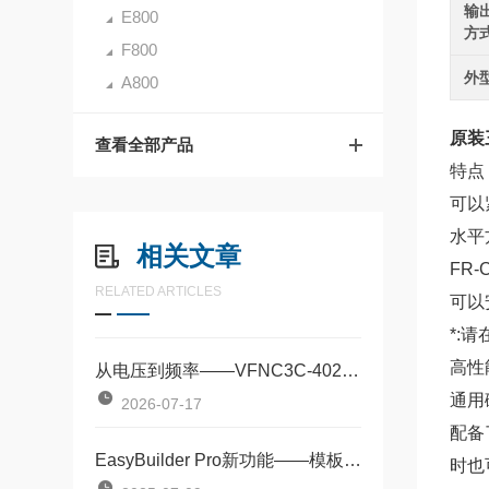
输
E800
方
F800
外
A800
原装三
查看全部产品
特点
可以
水平
相关文章
FR-
RELATED ARTICLES
可以安
*:
高性
从电压到频率——VFNC3C-4022P关键指标解析
通用
2026-07-17
配备
EasyBuilder Pro新功能——模板元件，HMI轻量化编程
时也