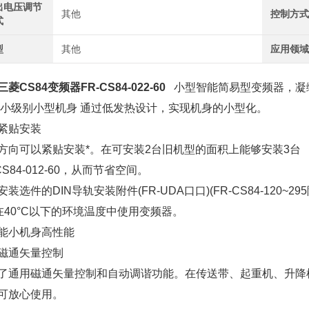
出电压调节
其他
控制方
式
型
其他
应用领
菱CS84变频器FR-CS84-022-60
小型智能简易型变频器，凝
 小级别小型机身 通过低发热设计，实现机身的小型化。
紧贴安装
方向可以紧贴安装*。在可安装2台旧机型的面积上能够安装3台
CS84-012-60，从而节省空间。
装选件的DIN导轨安装附件(FR-UDA口口)(FR-CS84-120~29
请在40°C以下的环境温度中使用变频器。
能小机身高性能
磁通矢量控制
了通用磁通矢量控制和自动调谐功能。在传送带、起重机、升降
可放心使用。