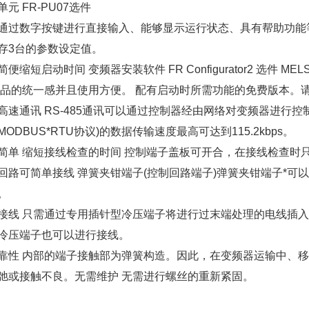
元 FR-PU07选件
通过数字按键进行直接输入、能够显示运行状态、具有帮助功能等
存3台的参数设定值。
简便缩短启动时间 变频器安装软件 FR Configurator2 选件
产品的统一感并且使用方便。 配有启动时所需功能的免费版本。
高速通讯 RS-485通讯可以通过控制器经由网络对变频器进行控制
MODBUS*RTU协议)的数据传输速度最高可达到115.2kbps。
简单 缩短接线检查的时间 控制端子盖板可开合，在接线检查时
回路可简单接线 弹簧夹钳端子(控制回路端子)弹簧夹钳端子*可
。
接线 只需通过专用插针型冷压端子将进行过末端处理的电线插
冷压端子也可以进行接线。
靠性 内部的端子接触部为弹簧构造。因此，在变频器运输中、移
弛或接触不良。无需维护 无需进行螺丝的重新紧固。