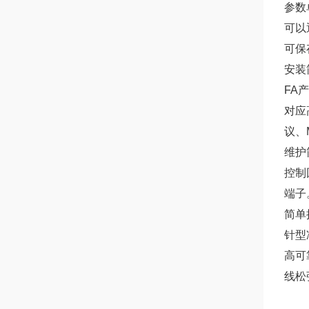
参数单
可以
可保
安装
FA
对应
议、
维护
控制
端子
简单
针型
高可
线松