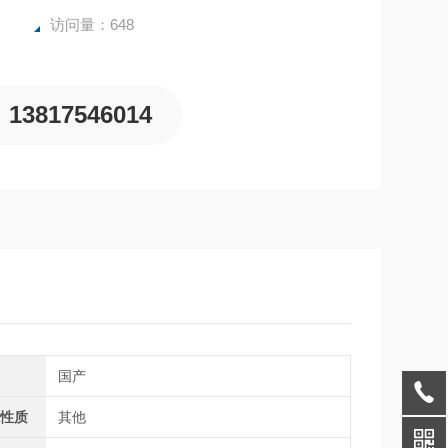
访问量：648
13817546014
别
国产
源性质
其他