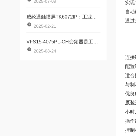
2025-07-09
实现
自动
威纶通触摸屏TK6072IP：工业控制的得力助手
通过
2025-02-21
VFS15-4075PL-CH变频器是工业驱动领域的全能选手
2025-08-24
连接
配置
适合
与制
优良
原装三
小时
操作
控制