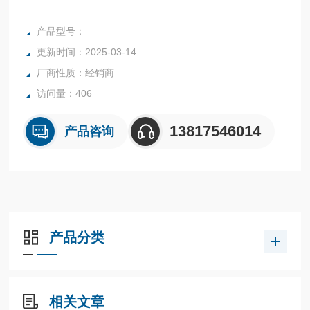
速采样 100ms的高速控制运算5位显示，可显示到0.01℃输入
信号为通用型为了对应装置小型化，提供了超小型尺寸 （面
产品型号：
板纵深58mm）开关控制、加热冷却控制以及2自由度PID控制
更新时间：2025-03-14
厂商性质：经销商
访问量：406
13817546014
产品咨询
产品分类
相关文章