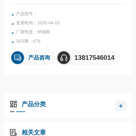
速采样 100ms的高速控制运算5位显示，可显示到0.01℃输入
信号为通用型为了对应装置小型化，提供了超小型尺寸 （面
产品型号：
板纵深58mm）开关控制、加热冷却控制以及2自由度PID控制
更新时间：2025-04-02
厂商性质：经销商
访问量：679
13817546014
产品咨询
产品分类
相关文章