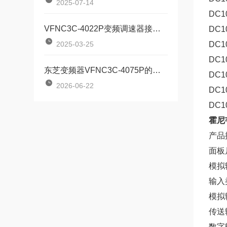
2025-07-14
DC1
VFNC3C-4022P变频调速器接线方式全解析
DC1
2025-03-25
DC1
DC1
东芝变频器VFNC3C-4075P的再生制动电阻怎么配
DC1
2026-06-22
DC1
DC1
霍尼韦
产品
面板尺
模拟输
输入
模拟
传送
数字