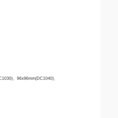
E
E
E
E
E
E
E
C1030)、96x96mm(DC1040)、