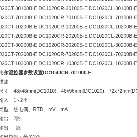
020CT-30100B-E DC1020CR-30100B-E DC1020CL-30100B-
020CT-70100B-E DC1020CR-70100B-E DC1020CL-70100B-
020CT-10200B-E DC1020CR-10200B-E DC1020CL-10200B-
020CT-20200B-E DC1020CR-20200B-E DC1020CL-20200B-
020CT-30200B-E DC1020CR-30200B-E DC1020CL-30200B-
020CT-70200B-E DC1020CR-70200B-E DC1020CL-70200B-
020CT-10300B-E DC1020CR-10300B-E DC1020CL-10300B-
尔温控器参数设置DC1040CR-701000-E
描述
寸：48x48mm(DC1010)、48x96mm(DC1020)、72x7
2mm(D
入：1 - 2个
类型：热电偶、RTD、mV、mA
输出：2路
输出：1路
输出控制：最多2个