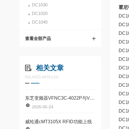
DC1030
霍尼韦
DC1020
DC10
DC1040
DC10
DC10
查看全部产品
DC10
DC10
DC10
相关文章
DC10
DC10
RELATED ARTICLES
DC10
DC10
东芝变频器VFNC3C-4022P与VFNC3C-4055P对比：两款定位器该如何按需选型？
DC10
2026-05-24
DC10
DC1
威纶通cMT3105X RFID功能上线
DC1