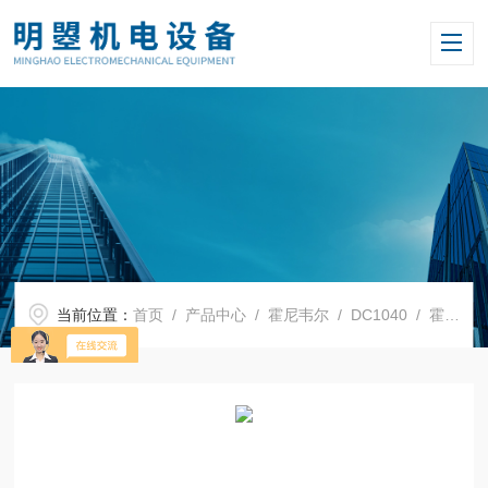
当前位置：
首页
/
产品中心
/
霍尼韦尔
/
DC1040
/ 霍尼韦尔温控表参数设置DC1040CT-30100B-E