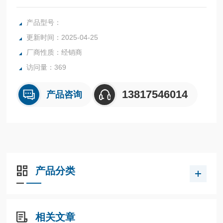
载、堵转引起的烧损。采用了1NO +1NC高可靠性接触的独立
辅助触头，NO、NC两触头可同时在不同电压下工作。
产品型号：
更新时间：2025-04-25
厂商性质：经销商
访问量：369
13817546014
产品咨询
产品分类
相关文章