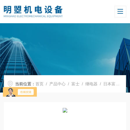
当前位置：
首页
/
产品中心
/
富士
/
继电器
/ 日本富士热过载继电器TR-0N/3 0.64-0.96A