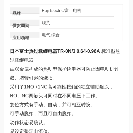
Fuji Electric/富士电机
品牌
现货
供货周期
电气,综合
应用领域
日本富士热过载继电器TR-0N/3 0.64-0.96A
标准型热
过载继电器
由双金属构成的热动型保护继电器可防止因电动机过
载、堵转引起的烧损。
采用了1NO +1NC高可靠性接触的独立辅助触头，
NO、NC两触头可同时在不同电压下工作。
复位方式有手动、自动，并可相互转换。
可手动脱扣，而且可自由脱扣。
动作状态易确认。
易设定整定电流值。