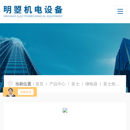
当前位置：
首页
/
产品中心
/
富士
/
继电器
/ 富士热继电器TR-0N/3 5-8A