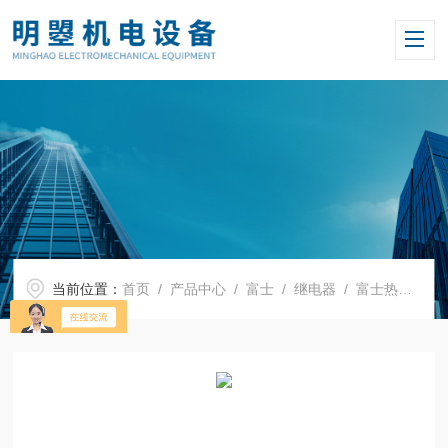
当前位置：
首页
/
产品中心
/
富士
/
继电器
/ 富士热继电器TR-5-1N/3 12-18A