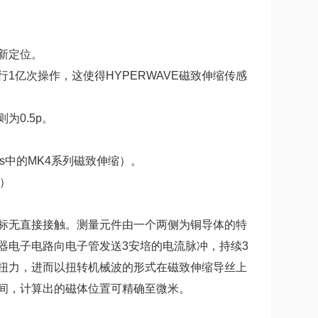
新定位。
亿次操作，这使得HYPERWAVE磁致伸缩传感
0.5p。
us中的MK4系列磁致伸缩）。
年）
标无直接接触。测量元件由一个两侧为铜导体的特
器电子电路向电子管发送3安培的电流脉冲，持续3
扭力，进而以扭转机械波的形式在磁致伸缩导丝上
间，计算出的磁体位置可精确至微米。