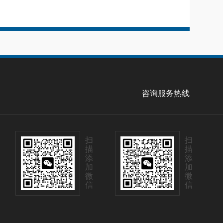
咨询服务热线
扫
扫
描
描
添
添
加
加
微
微
信
信