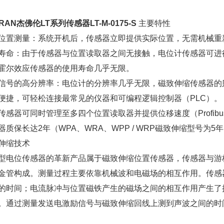
RAN杰佛伦LT系列传感器LT-M-0175-S
主要特性
位置测量：系统开机后，传感器立即提供实际位置，无需机械重
寿命：由于传感器与位置读取器之间无接触，电位计传感器可进行1
霍尔效应传感器的使用寿命几乎无限。
信号的高分辨率：电位计的分辨率几乎无限，磁致伸缩传感器的则为
便捷，可轻松连接最常见的仪器和可编程逻辑控制器（PLC）。
传感器可同时管理至多四个位置读取器并提供位移速度（Profib
器质保长达2年（WPA、WRA、WPP / WRP磁致伸缩型号为5
伸缩技术
型电位传感器的革新产品属于磁致伸缩位置传感器，传感器与游
金管构成。测量过程主要依靠机械波和电磁场的相互作用。传感
的时间；电流脉冲与位置磁铁产生的磁场之间的相互作用产生了
。通过测量发送电激励信号与磁致伸缩回线上测到声波之间的时