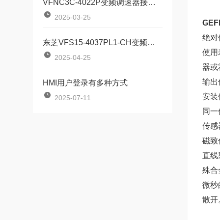
VFNC3C-4022P变频调速器接线方式全解析
2025-03-25
GEF
绝对
东芝VFS15-4037PL1-CH变频器具备高效驱动与智能控制
使用
2025-04-25
器或
输出
HMI用户登录有多种方式
安装
2025-07-11
同一
传感
磁致
直线
殊合
微秒
散开