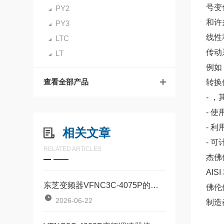
号变
PY2
和许
PY3
线性
LTC
传动
LT
例如
查看全部产品
转换
- 
- 
- 
相关文章
- 
RELATED ARTICLES
杰佛
AI
东芝变频器VFNC3C-4075P的再生制动电阻怎么配
佛伦
2026-06-22
制造