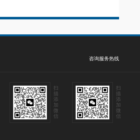
咨询服务热线
扫
扫
描
描
添
添
加
加
微
微
信
信