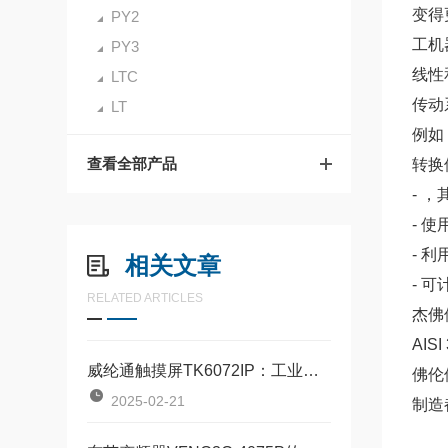
变得
PY2
工机
PY3
线性
LTC
传动
LT
例如
查看全部产品
转换
- 
- 
- 
相关文章
- 
RELATED ARTICLES
杰佛
AI
威纶通触摸屏TK6072IP：工业控制的得力助手
佛伦
2025-02-21
制造