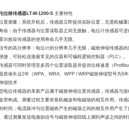
位移传感器LT-M-1200-S
主要特性
位置测量：系统开机后，传感器立即提供实际位置，无需机械重
寿命：由于传感器与位置读取器之间无接触，电位计传感器可进行1
霍尔效应传感器的使用寿命几乎无限。
信号的高分辨率：电位计的分辨率几乎无限，磁致伸缩传感器的则为
便捷，可轻松连接最常见的仪器和可编程逻辑控制器（PLC）。
传感器可同时管理至多四个位置读取器并提供位移速度（Profib
器质保长达2年（WPA、WRA、WPP / WRP磁致伸缩型号为5
伸缩技术
型电位传感器的革新产品属于磁致伸缩位置传感器，传感器与游
金管构成。测量过程主要依靠机械波和电磁场的相互作用。传感
的时间；电流脉冲与位置磁铁产生的磁场之间的相互作用产生了
。通过测量发送电激励信号与磁致伸缩回线上测到声波之间的时