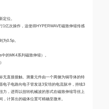
新定位。
亿次操作，这使得HYPERWAVE磁致伸缩传感
0.5p。
us中的MK4系列磁致伸缩）。
年）
标无直接接触。测量元件由一个两侧为铜导体的特
器电子电路向电子管发送3安培的电流脉冲，持续3
扭力，进而以扭转机械波的形式在磁致伸缩导丝上
间，计算出的磁体位置可精确至微米。