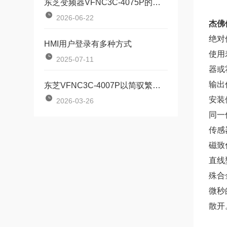
东芝变频器VFNC3C-4075P的再生制动电阻怎么配
2026-06-22
杰佛伦
绝对
HMI用户登录有多种方式
使用
2025-07-11
器或
输出
东芝VFNC3C-4007P以简驭繁的工业动力“调节器”
安装
2026-03-26
同一
传感
磁致
直线
殊合
微秒
散开