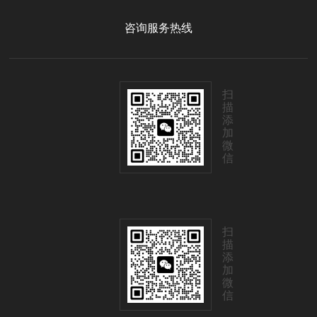
咨询服务热线
扫
描
添
加
微
信
扫
描
添
加
微
信