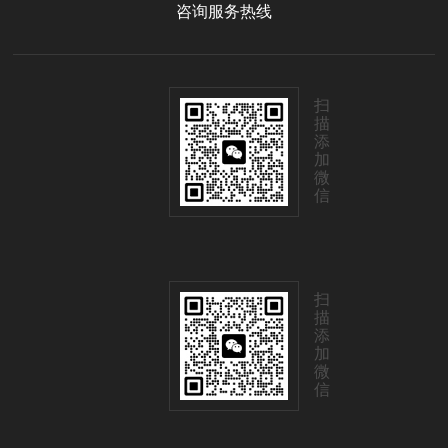
咨询服务热线
扫
描
添
加
微
信
扫
描
添
加
微
信