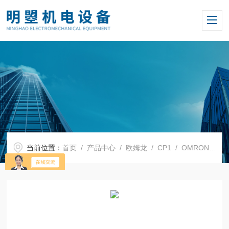
当前位置：
首页
/
产品中心
/
欧姆龙
/
CP1
/ OMRON欧姆龙模块CP1W-DA021