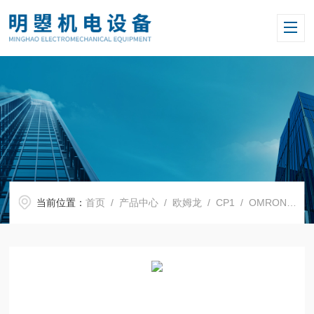
当前位置：
首页
/
产品中心
/
欧姆龙
/
CP1
/ OMRON欧姆龙模块CP1W-CN811