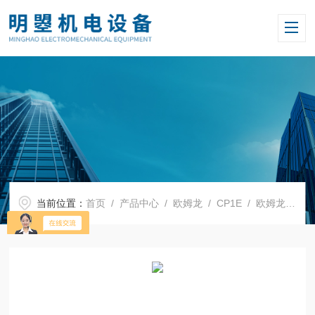
当前位置：
首页
/
产品中心
/
欧姆龙
/
CP1E
/ 欧姆龙CP1E可编程控制器CP1E-N14DT-D