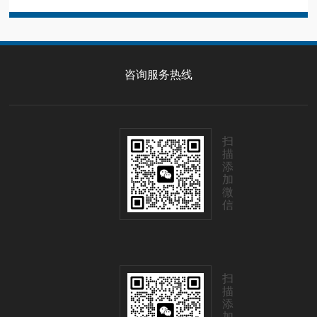
咨询服务热线
扫
描
添
加
微
信
扫
描
添
加