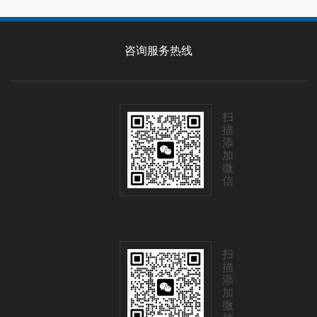
咨询服务热线
扫
描
添
加
微
信
扫
描
添
加
微