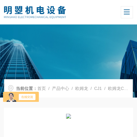
当前位置：
首页
/
产品中心
/
欧姆龙
/
CJ1
/ 欧姆龙CJ1W系列PLC模块CJ1W-OD262