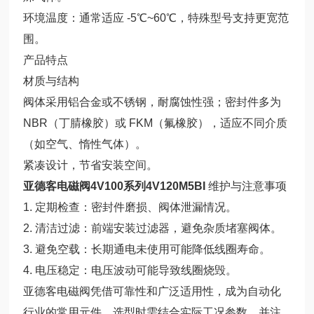
环境温度：通常适应 -5℃~60℃，特殊型号支持更宽范
围。
产品特点
材质与结构
阀体采用铝合金或不锈钢，耐腐蚀性强；密封件多为
NBR（丁腈橡胶）或 FKM（氟橡胶），适应不同介质
（如空气、惰性气体）。
紧凑设计，节省安装空间。
亚德客电磁阀4V100系列4V120M5BI
维护与注意事项
1. 定期检查：密封件磨损、阀体泄漏情况。
2. 清洁过滤：前端安装过滤器，避免杂质堵塞阀体。
3. 避免空载：长期通电未使用可能降低线圈寿命。
4. 电压稳定：电压波动可能导致线圈烧毁。
亚德客电磁阀凭借可靠性和广泛适用性，成为自动化
行业的常用元件。选型时需结合实际工况参数，并注