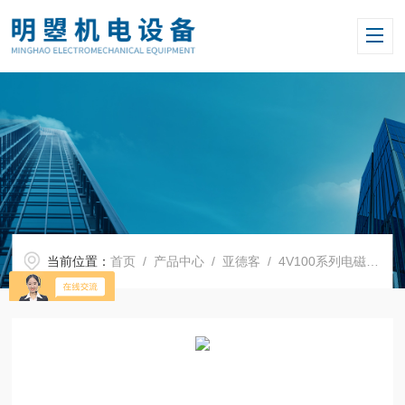
当前位置：
首页
/
产品中心
/
亚德客
/
4V100系列电磁阀
/ 