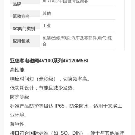
AIRTAC/中国台湾亚德客
品牌
其他
流动方向
工业
3C阀门类别
包装/造纸/印刷,汽车及零部件,电气,综
应用领域
合
亚德客电磁阀4V100系列4V120M5BI
高性能
响应时间短（毫秒级），切换频率高。
低功耗设计，节能且减少发热。
防护等级
标准产品防护等级达 IP65，防尘防水，适用于恶劣工
业环境。
兼容性
接口符合国际标准（如 ISO、DIN），便于与其他品牌