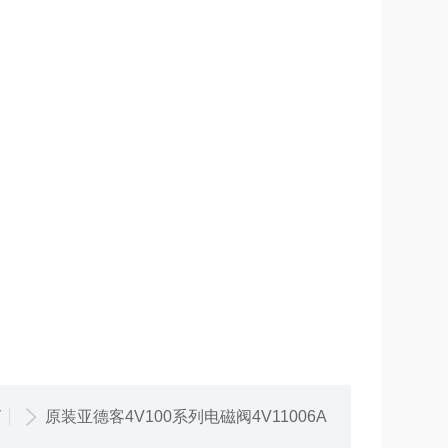
篇
原装亚德客4V100系列电磁阀4V11006A