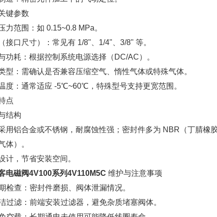
关键参数
力范围：如 0.15~0.8 MPa。
接口尺寸）：常见有 1/8"、1/4"、3/8" 等。
与功耗：根据控制系统电源选择（DC/AC）。
类型：需确认是否兼容压缩空气、惰性气体或特殊气体。
温度：通常适应 -5℃~60℃，特殊型号支持更宽范围。
特点
与结构
采用铝合金或不锈钢，耐腐蚀性强；密封件多为 NBR（丁腈橡胶
气体）。
设计，节省安装空间。
客电磁阀4V100系列4V110M5C
维护与注意事项
 定期检查：密封件磨损、阀体泄漏情况。
 清洁过滤：前端安装过滤器，避免杂质堵塞阀体。
 避免空载：长期通电未使用可能降低线圈寿命。