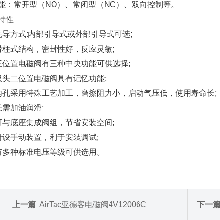
能：常开型（NO）、常闭型（NC）、双向控制等。
特性
先导方式:内部引导式或外部引导式可选;
滑柱式结构，密封性好，反应灵敏;
三位置电磁阀有三种中央功能可供选择;
双头二位置电磁阀具有记忆功能;
内孔采用特殊工艺加工，磨擦阻力小，启动气压低，使用寿命长;
无需加油润滑;
可与底座集成阀组，节省安装空间;
附设手动装置，利于安装调试;
有多种标准电压等级可供选用。
上一篇
AirTac亚德客电磁阀4V12006C
下一