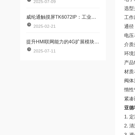
2025-07-09
选型
威纶通触摸屏TK6072IP：工业控制的得力助手
工作压
2025-02-21
通径（
电压
提升HMI联网能力的4G扩展模块M01
介质
2025-07-11
环境
产品
材质
阀体
惰性
紧凑
亚德
1.
2.
3.