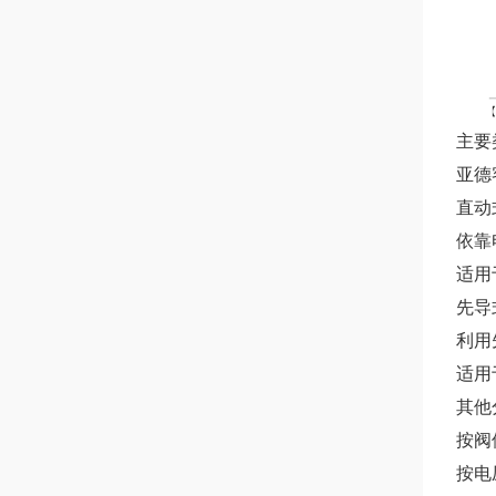
主要
亚德
直动
依靠
适用
先导
利用
适用
其他
按阀
按电压