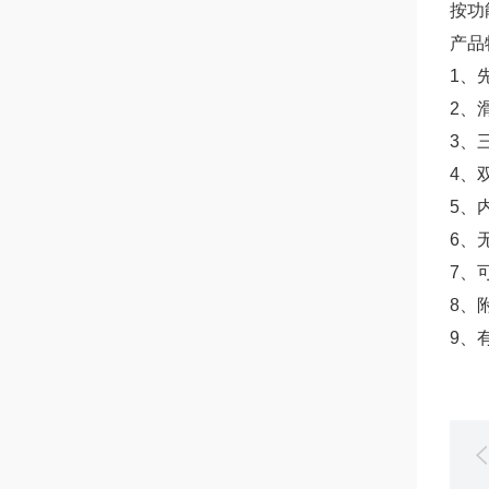
按功
产品
1、
2、
3、
4、
5、
6、
7、
8、
9、