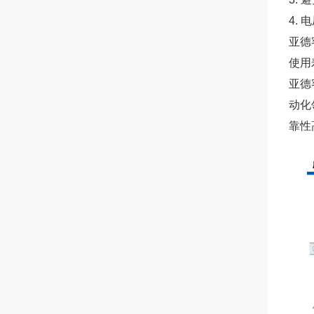
4.
亚德
使用
亚德客
动化
靠性