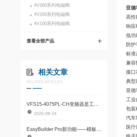
4V300系列电磁阀
亚德
4V200系列电磁阀
高性
4V100系列电磁阀
响应
低功
查看全部产品
防护
标准
兼
相关文章
接口
典型
RELATED ARTICLES
亚德
工业
VFS15-4075PL-CH变频器是工业驱动领域的全能选手
包装
2025-08-24
汽车
医疗
EasyBuilder Pro新功能——模板元件，HMI轻量化编程
电子