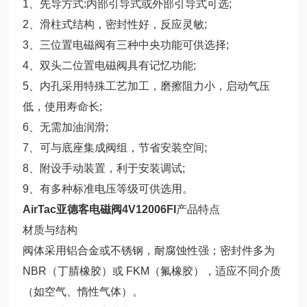
1、先导方式:内部引导式或外部引导式可选;
2、滑柱式结构，密封性好，反应灵敏;
3、三位置电磁阀有三种中央功能可供选择;
4、双头二位置电磁阀具有记忆功能;
5、内孔采用特殊工艺加工，磨擦阻力小，启动气压
低，使用寿命长;
6、无需加油润滑;
7、可与底座集成阀组，节省安装空间;
8、附设手动装置，利于安装调试;
9、有多种标准电压等级可供选用。
AirTac亚德客电磁阀4V12006FI
产品特点
材质与结构
阀体采用铝合金或不锈钢，耐腐蚀性强；密封件多为
NBR（丁腈橡胶）或 FKM（氟橡胶），适应不同介质
（如空气、惰性气体）。