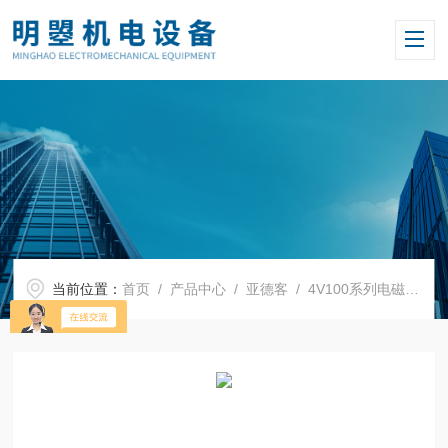
当前位置：
首页
/
产品中心
/
亚德客
/
4V100系列电磁阀
/ A