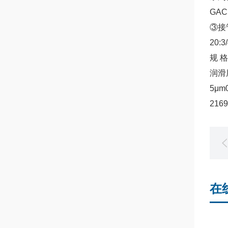
GA
③接管
20:
规 
润滑
5μm
216
在