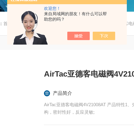
欢迎您！
来自局域网的朋友！有什么可以帮
助您的吗？
：
首页
/
产品中心
/
亚德客
/
4V200系列电磁阀
/ AirTac亚德客电
AirTac亚德客电磁阀4V210
产品简介
AirTac亚德客电磁阀4V21008AT 产品
构，密封性好，反应灵敏;