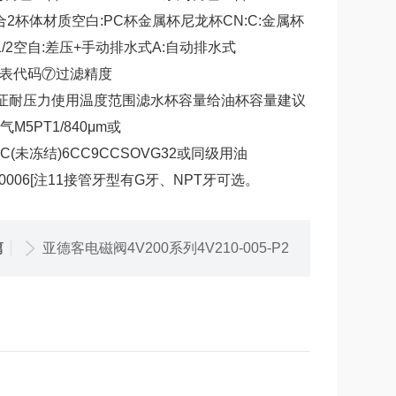
组合2杯体材质空白:PC杯金属杯尼龙杯CN:C:金属杯
/8115:1/2空自:差压+手动排水式A:自动排水式
型⑥压力表代码⑦过滤精度
保证耐压力使用温度范围滤水杯容量给油杯容量建议
5PT1/840μm或
i)-5~70°C(未冻结)6CC9CCSOVG32或同级用油
GAL10006[注11接管牙型有G牙、NPT牙可选
。
篇
亚德客电磁阀4V200系列4V210-005-P2