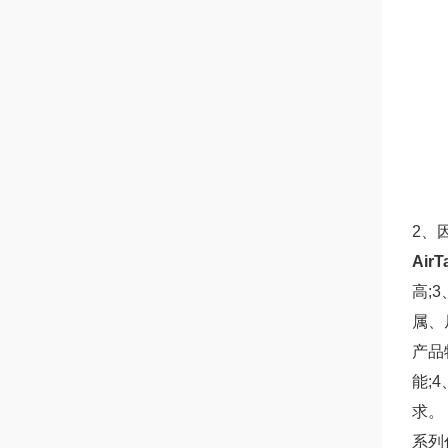
2、
Air
高;
属、
产品
能;
求。
系列