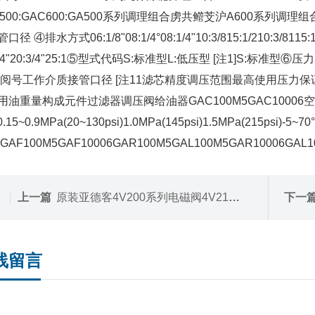
C500:GAC600:GA500系列调理组合虏共鳤芠沪A600系列调理
口径 ④排水方式06:1/8"08:1/4°08:1/4"10:3/815:1/210:3
3/4"20:3/4"25:1⑤型式代码S:标准型L:低压型 [注1]S:标准
格阅号工作介质接管口径 [注11滤芯精度调压范围最高使用压力
用油重量构成元件过滤器调压阀给油器GAC100M5GAC10006空气M
0.15~0.9MPa(20~130psi)1.0MPa(145psi)1.5MPa(215ps
9GAF100M5GAF10006GAR100M5GAL100M5GAR10006
上一篇
原装亚德客4V200系列电磁阀4V21008E-W
下一
线留言