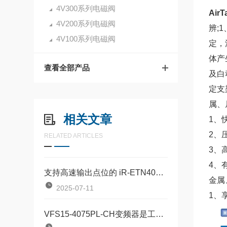
4V300系列电磁阀
Air
4V200系列电磁阀
辨;
4V100系列电磁阀
定，
体产
查看全部产品
及白
定支
属、
相关文章
1、
2、
RELATED ARTICLES
3、
4、
支持高速输出点位的 iR-ETN40P以太网I/O模块
金属
2025-07-11
1、
VFS15-4075PL-CH变频器是工业驱动领域的全能选手