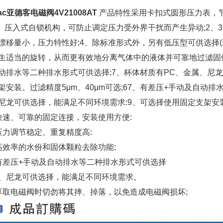
Tac亚德客电磁阀4V21008AT
产品特性采用卡扣式圆形压力表，
1、压入式自锁机构，可防止调定压力受外界干扰而产生异动;2
漂移量小，压力特性好;4、除标准形式外，另有低压型可供选择(最
生适当的旋转，从而更有效地分离气体中的液体并可靠地过滤固体颗粒
动排水等二种排水形式可供选择;7、杯体材质有PC、金属、尼
架安装。
过滤精度5μm、40μm可选;6
7、有差压+手动及自动排
尼龙可供选择，能满足不同环境需求:
9、可选择使用固定支架安
快速、可靠的固定连接，安装使用方便:
压力调节稳定、重复精度高:
高效率的水份和固体颗粒去除功能;
有差压+手动及自动排水等二种排水形式可供选择
、尼龙可供选择，能满足不同环境需求。
享取电磁阀时切勿将其摔、掉落，以免造成电磁阀损坏;