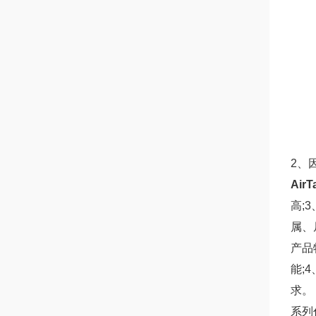
2、
Air
高;
属、
产品
能;
求。
系列