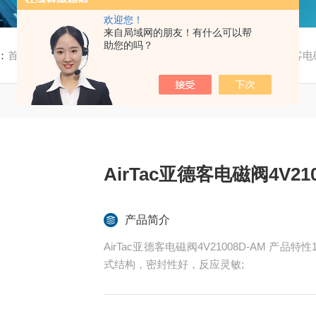
欢迎您！
来自局域网的朋友！有什么可以帮
助您的吗？
：
首页
/
产品中心
/
亚德客
/
4V200系列电磁阀
/ AirTac亚德客电
AirTac亚德客电磁阀4V210
产品简介
AirTac亚德客电磁阀4V21008D-AM 
式结构，密封性好，反应灵敏;