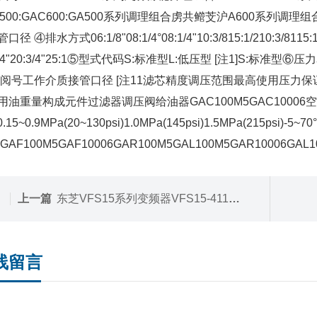
C500:GAC600:GA500系列调理组合虏共鳤芠沪A600系列调理
口径 ④排水方式06:1/8"08:1/4°08:1/4"10:3/815:1/210:3
3/4"20:3/4"25:1⑤型式代码S:标准型L:低压型 [注1]S:标准
格阅号工作介质接管口径 [注11滤芯精度调压范围最高使用压力
用油重量构成元件过滤器调压阀给油器GAC100M5GAC10006空气M
0.15~0.9MPa(20~130psi)1.0MPa(145psi)1.5MPa(215ps
9GAF100M5GAF10006GAR100M5GAL100M5GAR10006
上一篇
东芝VFS15系列变频器VFS15-4110PL-CH
线留言