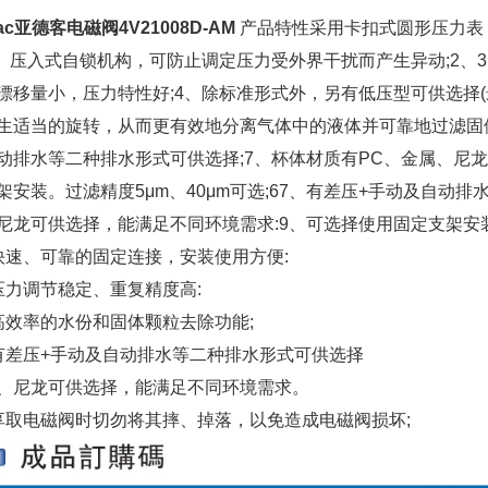
Tac亚德客电磁阀4V21008D-AM
产品特性采用卡扣式圆形压力表
1、压入式自锁机构，可防止调定压力受外界干扰而产生异动;2
漂移量小，压力特性好;4、除标准形式外，另有低压型可供选择(最
生适当的旋转，从而更有效地分离气体中的液体并可靠地过滤固体颗粒
动排水等二种排水形式可供选择;7、杯体材质有PC、金属、尼
架安装。
过滤精度5μm、40μm可选;6
7、有差压+手动及自动排
尼龙可供选择，能满足不同环境需求:
9、可选择使用固定支架安
快速、可靠的固定连接，安装使用方便:
压力调节稳定、重复精度高:
高效率的水份和固体颗粒去除功能;
有差压+手动及自动排水等二种排水形式可供选择
、尼龙可供选择，能满足不同环境需求。
享取电磁阀时切勿将其摔、掉落，以免造成电磁阀损坏;