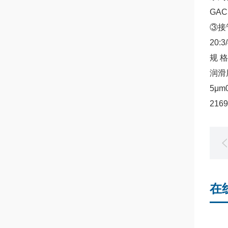
GA
③接管
20:
规 
润滑
5μm
216
在