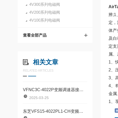
4V300系列电磁阀
Air
4V200系列电磁阀
辨;
4V100系列电磁阀
定，
体产
查看全部产品
及白
定支
属、
相关文章
1、
2、
RELATED ARTICLES
3、
4、
VFNC3C-4022P变频调速器接线方式全解析
金属
2025-03-25
1、
东芝VFS15-4022PL1-CH变频器高效、稳定、智能的工业动力核心