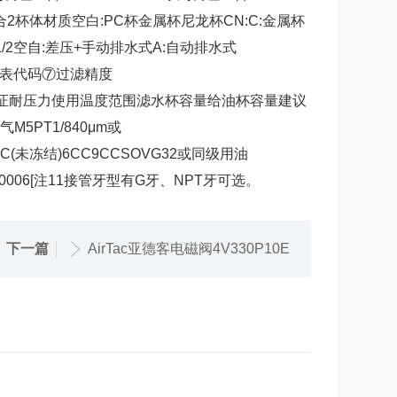
组合2杯体材质空白:PC杯金属杯尼龙杯CN:C:金属杯
/8115:1/2空自:差压+手动排水式A:自动排水式
型⑥压力表代码⑦过滤精度
保证耐压力使用温度范围滤水杯容量给油杯容量建议
5PT1/840μm或
i)-5~70°C(未冻结)6CC9CCSOVG32或同级用油
GAL10006[注11接管牙型有G牙、NPT牙可选
。
下一篇
AirTac亚德客电磁阀4V330P10E