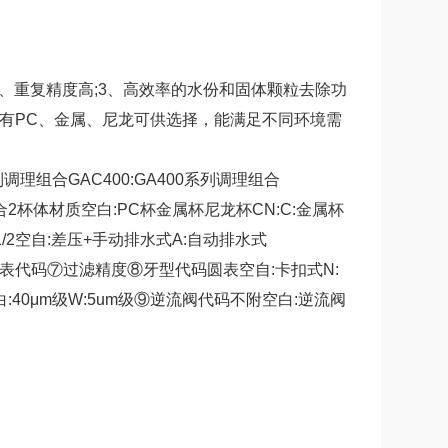
、重复精度高;3、高效率的水份和固体颗粒去除功
质有PC、金属、尼龙可供选择，能满足不同环境需
列调理组合GAC400:GA400系列调理组合
组合2杯体材质空白:PC杯金属杯尼龙杯CN:C:金属杯
/8115:1/2空自:差压+手动排水式A:自动排水式
标准型⑥压力表代码⑦过滤精度⑧牙型代码圆表空自:卡扣式N:
/bar)空白:40μm级W:5um级⑨逆流阀代码不附空白:逆流阀