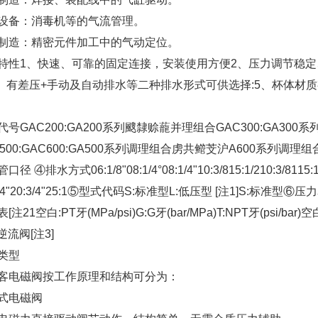
设备：消毒机等的气流管理。
制造：精密元件加工中的气动定位。
特性1、快速、可靠的固定连接，安装使用方便2、压力调节稳定
4、有差压+手动及自动排水等二种排水形式可供选择:5、杯体材
代号GAC200:GA200系列颼隸赊蘢并理组合GAC300:GA300系
C500:GAC600:GA500系列调理组合虏共鳤芠沪A600系列调理
口径 ④排水方式06:1/8"08:1/4°08:1/4"10:3/815:1/210:3
3/4"20:3/4"25:1⑤型式代码S:标准型L:低压型 [注1]S:
[注21空白:PT牙(MPa/psi)G:G牙(bar/MPa)T:NPT牙(psi
逆流阀[注3]
类型
客电磁阀按工作原理和结构可分为：
式电磁阀