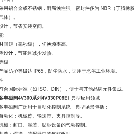
采用铝合金或不锈钢，耐腐蚀性强；密封件多为 NBR（丁腈橡胶
气体）。
设计，节省安装空间。
能
时间短（毫秒级），切换频率高。
耗设计，节能且减少发热。
等级
产品防护等级达 IP65，防尘防水，适用于恶劣工业环境。
容性
符合国际标准（如 ISO、DIN），便于与其他品牌元件集成。
电磁阀4V300系列4V330P08EI
典型应用领域
客电磁阀广泛用于自动化控制系统，典型场景包括：
自动化：机械臂、输送带、夹具控制等。
机械：封口、灌装、贴标设备的气动控制。
制造：焊接、装配线中的气缸驱动。