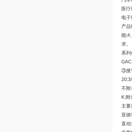
医疗
电子
产品
能;
求。
系列
GA
③接管
20:
不附表
K:附
主要
亚德
直动