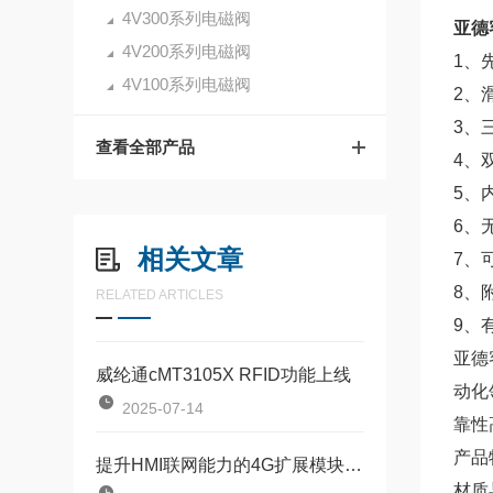
4V300系列电磁阀
亚德客
4V200系列电磁阀
1、
4V100系列电磁阀
2、
3、
查看全部产品
4、
5、
6、
相关文章
7、
8、
RELATED ARTICLES
9、
亚德客
威纶通cMT3105X RFID功能上线
动化
2025-07-14
靠性
产品
提升HMI联网能力的4G扩展模块M01
材质