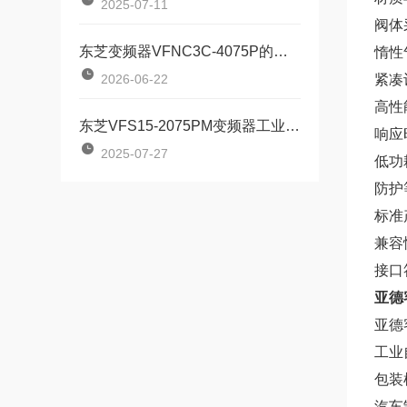
2025-07-11
阀体
东芝变频器VFNC3C-4075P的再生制动电阻怎么配
惰性
2026-06-22
紧凑
高性
东芝VFS15-2075PM变频器工业动力系统的“智慧节能引擎”
响应
2025-07-27
低功
防护
标准
兼
接口
亚德客
亚德
工业
包装
汽车