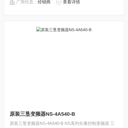
厂商性质：
经销商
查看详情
原装三垦变频器NS-4A540-B
原装三垦变频器NS-4A540-B NS系列矢量控制变频器 三