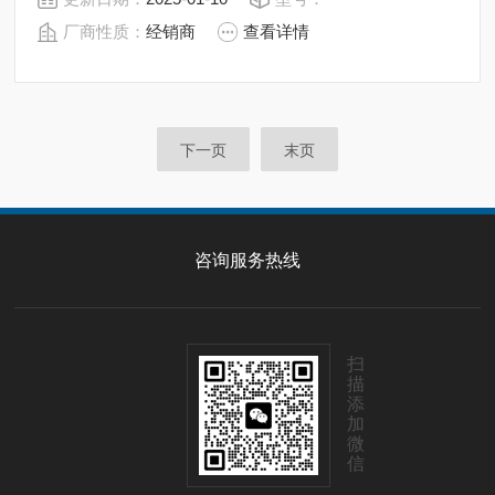
厂商性质：
经销商
查看详情
下一页
末页
咨询服务热线
扫
描
添
加
微
信