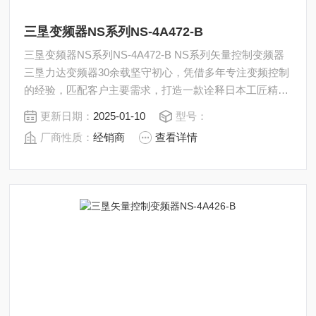
三垦变频器NS系列NS-4A472-B
三垦变频器NS系列NS-4A472-B NS系列矢量控制变频器
三垦力达变频器30余载坚守初心，凭借多年专注变频控制
的经验，匹配客户主要需求，打造一款诠释日本工匠精神
的可靠变频器。
更新日期：
2025-01-10
型号：
厂商性质：
经销商
查看详情