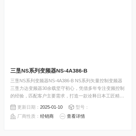
三垦NS系列变频器NS-4A386-B
三垦NS系列变频器NS-4A386-B NS系列矢量控制变频器
三垦力达变频器30余载坚守初心，凭借多年专注变频控制
的经验，匹配客户主要需求，打造一款诠释日本工匠精神
的可靠变频器。
更新日期：
2025-01-10
型号：
厂商性质：
经销商
查看详情