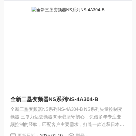
全新三垦变频器NS系列NS-4A304-B
全新三垦变频器NS系列NS-4A304-B NS系列矢量控制变
频器 三垦力达变频器30余载坚守初心，凭借多年专注变
频控制的经验，匹配客户主要需求，打造一款诠释日本工
匠精神的可靠变频器。
更新日期：
2025-01-10
型号：