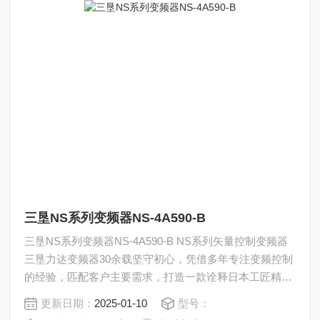
三垦NS系列变频器NS-4A590-B
三垦NS系列变频器NS-4A590-B NS系列矢量控制变频器
三垦力达变频器30余载坚守初心，凭借多年专注变频控制
的经验，匹配客户主要需求，打造一款诠释日本工匠精神
的可靠变频器。
更新日期：
2025-01-10
型号：