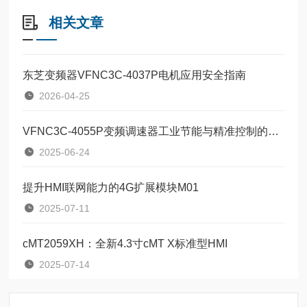
相关文章
东芝变频器VFNC3C-4037P电机应用安全指南
2026-04-25
VFNC3C-4055P变频调速器工业节能与精准控制的革新产品
2025-06-24
提升HMI联网能力的4G扩展模块M01
2025-07-11
cMT2059XH：全新4.3寸cMT X标准型HMI
2025-07-14