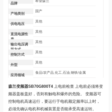
希望森兰
品牌
国产
产地类别
其他
供电电压
其他
直流电源性
质
其他
输出电压调
节方式
其他
控制方式
其他
外型
食品/农产品,化工,石油,钢铁/金属
应用领域
森兰变频器SB70G800T4
上电前检查 上电前必须将变
频器盖板盖好，否则有触电和爆炸的危险。 变频器可
控制电机高速运行，要运行于电机额定频率以上时，
必须先确认电机和机械装置是否能承受高速运转。