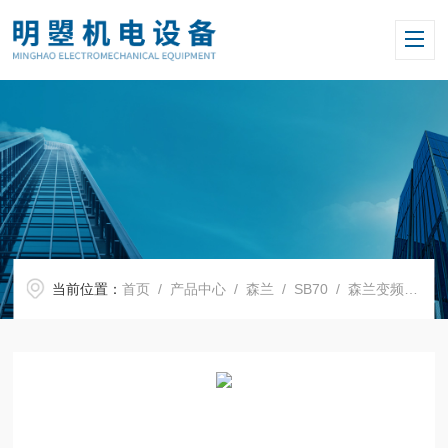
当前位置：
首页
/
产品中心
/
森兰
/
SB70
/ 森兰变频器SB70G800T4