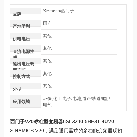
Siemens/西门子
品牌
国产
产地类别
其他
供电电压
其他
直流电源性
质
其他
输出电压调
节方式
其他
控制方式
其他
外型
环保,化工,电子/电池,道路/轨道/船舶,
应用领域
电气
西门子V20标准型变频器6SL3210-5BE31-8UV0
SINAMICS V20，满足通用需求的多功能变频器现如