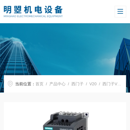
当前位置：
首页
/
产品中心
/
西门子
/
V20
/ 西门子V20标准型变频器6SL3210-5BE31-8UV0