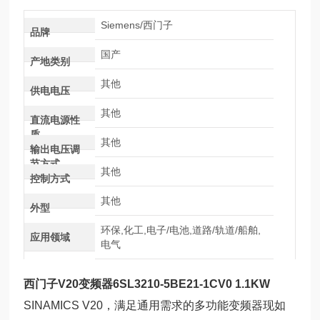
Siemens/西门子
品牌
国产
产地类别
其他
供电电压
其他
直流电源性
质
其他
输出电压调
节方式
其他
控制方式
其他
外型
环保,化工,电子/电池,道路/轨道/船舶,
应用领域
电气
西门子V20变频器6SL3210-5BE21-1CV0 1.1KW
SINAMICS V20，满足通用需求的多功能变频器现如