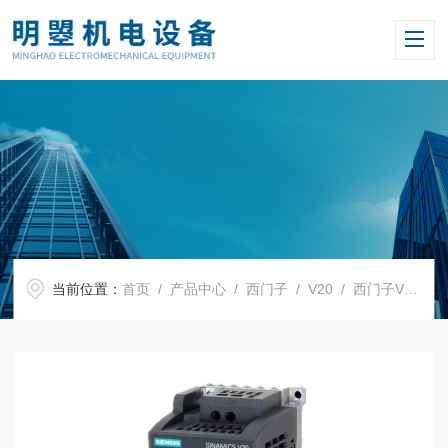
当前位置：
首页
/
产品中心
/
西门子
/
V20
/ 西门子V20变频器6SL3210-5BE21-1CV0 1.1KW