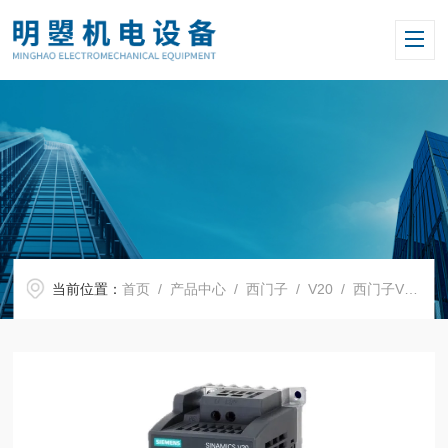
当前位置：
首页
/
产品中心
/
西门子
/
V20
/ 西门子V20紧凑型变频器6SL3210-5BE22-2CV0