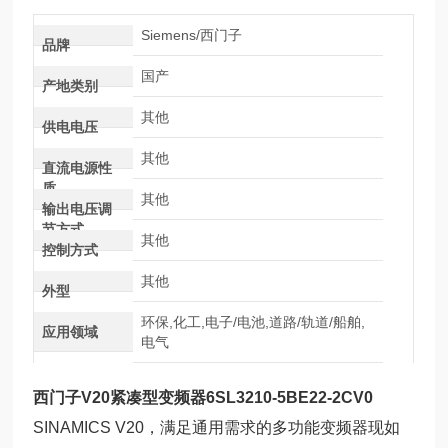
Siemens/西门子
品牌
国产
产地类别
其他
供电电压
其他
直流电源性
质
其他
输出电压调
节方式
其他
控制方式
其他
外型
环保,化工,电子/电池,道路/轨道/船舶,
应用领域
电气
西门子V20紧凑型变频器6SL3210-5BE22-2CV0
SINAMICS V20，满足通用需求的多功能变频器现如