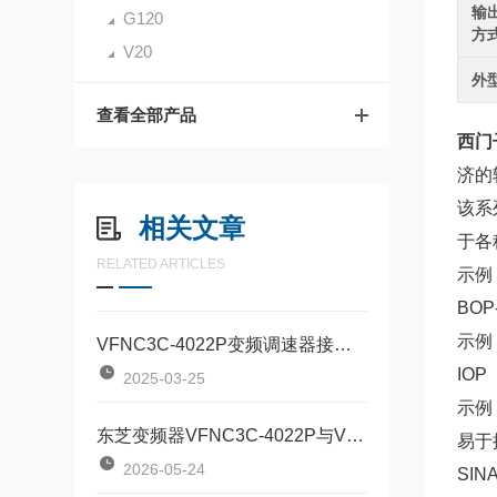
输
G120
方
V20
外
查看全部产品
西门子
济的
该系
相关文章
于各
RELATED ARTICLES
示例：
BOP
示例：
VFNC3C-4022P变频调速器接线方式全解析
IOP
2025-03-25
示例：
东芝变频器VFNC3C-4022P与VFNC3C-4055P对比：两款定位器该如何按需选型？
易于
2026-05-24
SI