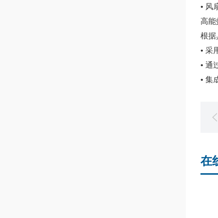
• 
高能
根据
• 
• 通
• 
在