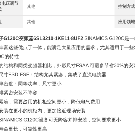
出电压调节
其他
控制方
式
型
其他
应用领
G120C变频器6SL3210-1KE11-8UF2
SINAMICS G12
丰富这些优点于一体，能满足大量应用的需求，尤其适用于一些
20C的特性
的结构和同类变频器相比，外形尺寸FSAA 可最多节省30%的安
尺寸FSD-FSF：结构尤其紧凑，集成了直流电抗器
率密度：同等功率，尺寸更小
排紧密安装不降容
紧凑，需要占用的机柜空间更小，降低电气费用
安装在更小的机柜内，更加接近现场安装
SINAMICS G120C设备可无降容并排安装，空间要求更小
寿命更长，可靠性更高