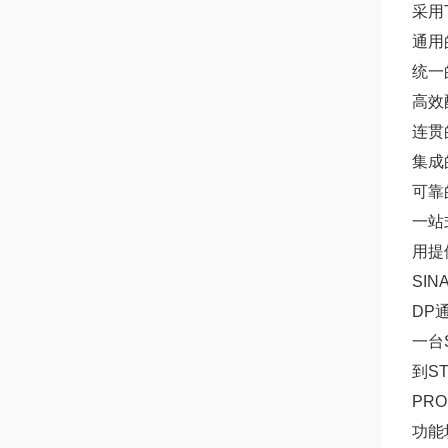
采用T
通用
统一
高效
连贯
集成
可靠
一站
用提
SIN
DP
一台S
到ST
PR
功能