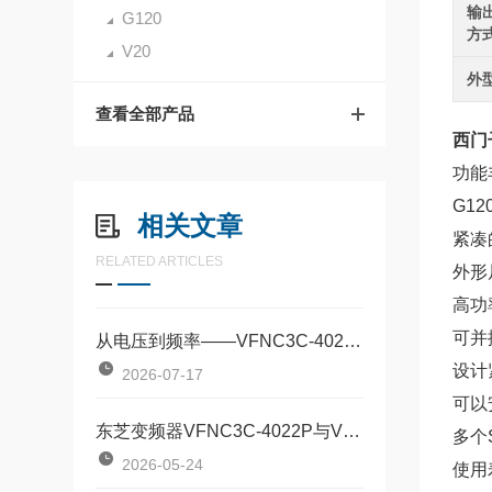
输
G120
方
V20
外
查看全部产品
西门子
功能
G1
相关文章
紧凑
RELATED ARTICLES
外形
高功
可并
从电压到频率——VFNC3C-4022P关键指标解析
设计
2026-07-17
可以
东芝变频器VFNC3C-4022P与VFNC3C-4055P对比：两款定位器该如何按需选型？
多个
2026-05-24
使用