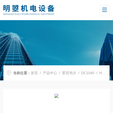
当前位置：
首页
/
产品中心
/
霍尼韦尔
/
DC1040
/ HONEYWELL温控表DC1040CR-302000-E