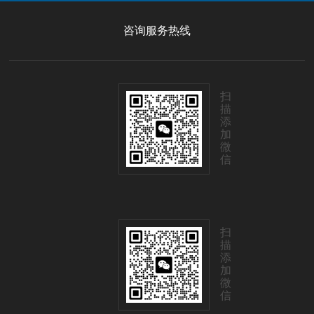
咨询服务热线
扫
描
添
加
微
信
扫
描
添
加
微
信