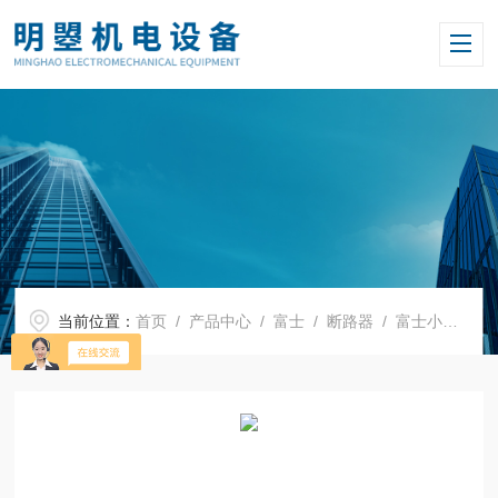
当前位置：
首页
/
产品中心
/
富士
/
断路器
/ 富士小型塑壳断路器BW32AAG 3P 10A