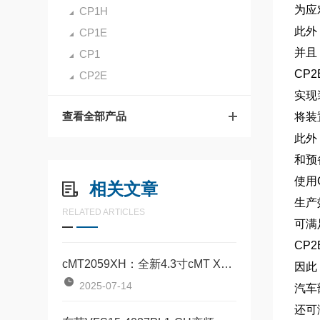
为应
CP1H
此外
CP1E
并且
CP1
CP
CP2E
实现
查看全部产品
将装
此外
和预
使用
相关文章
生产
RELATED ARTICLES
可满
CP
cMT2059XH：全新4.3寸cMT X标准型HMI
因此
2025-07-14
汽车
还可