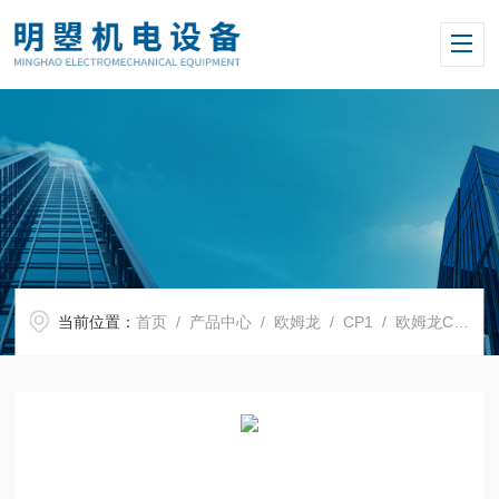
当前位置：
首页
/
产品中心
/
欧姆龙
/
CP1
/ 欧姆龙CP1W系列CP1W-16ET