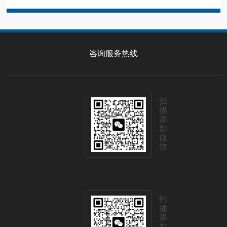
咨询服务热线
扫
描
添
加
微
信
扫
描
添
加