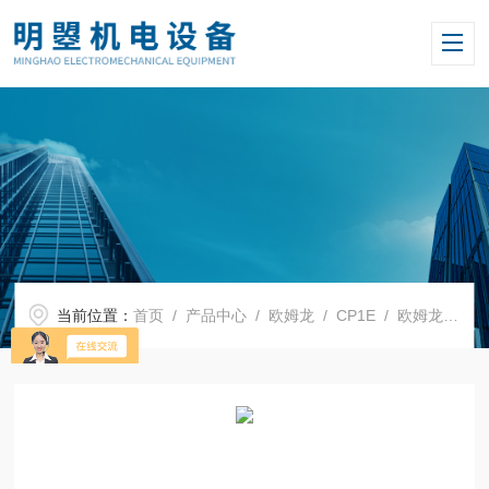
当前位置：
首页
/
产品中心
/
欧姆龙
/
CP1E
/ 欧姆龙CP系列CP1E模块CP1E-N20DT-D