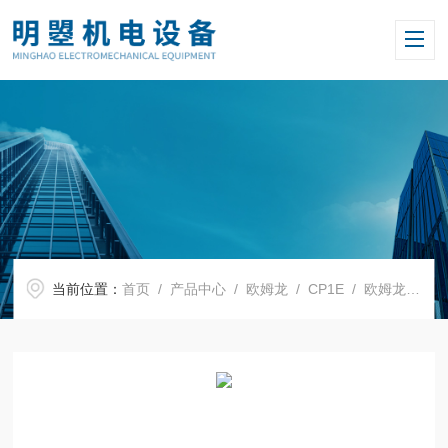
当前位置：
首页
/
产品中心
/
欧姆龙
/
CP1E
/ 欧姆龙可编程控制器CPU模块CP1E-N40S1DT1-D