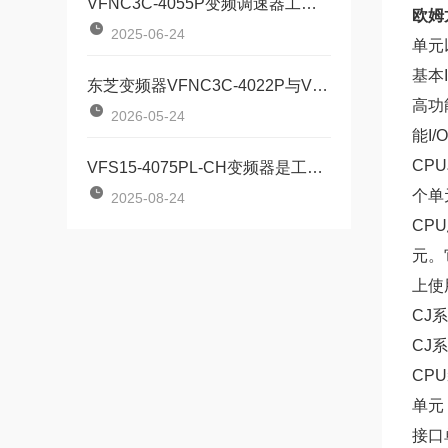
VFNC3C-4055P变频调速器工业节能与精准控制的革新产品
欧姆
2025-06-24
单元
基本
东芝变频器VFNC3C-4022P与VFNC3C-4055P对比：两款定位器该如何按需选型？
高功
2026-05-24
能I
CP
VFS15-4075PL-CH变频器是工业驱动领域的全能选手
个单
2025-08-24
CP
元。
上使
CJ
CJ
CP
单元
接口