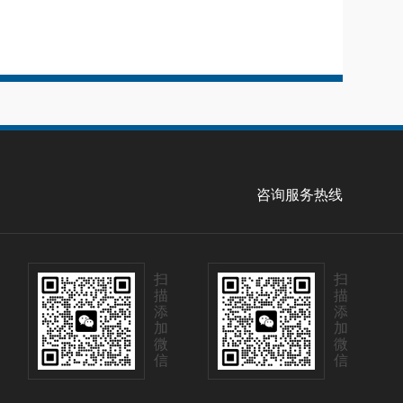
咨询服务热线
扫
扫
描
描
添
添
加
加
微
微
信
信