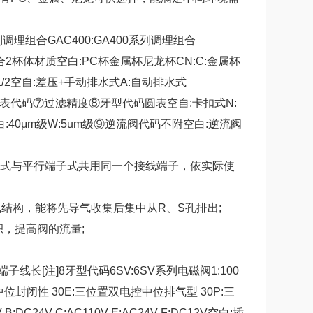
列调理组合GAC400:GA400系列调理组合
组合2杯体材质空白:PC杯金属杯尼龙杯CN:C:金属杯
/8115:1/2空自:差压+手动排水式A:自动排水式
标准型⑥压力表代码⑦过滤精度⑧牙型代码圆表空自:卡扣式N:
/bar)空白:40μm级W:5um级⑨逆流阀代码不附空白:逆流阀
子式与平行端子式共用同一个接线端子，依实际使
结构，能将先导气收集后集中从R、S孔排出;
，提高阀的流量;
[注]8牙型代码6SV:6SV系列电磁阀1:100
中位封闭性 30E:三位置双电控中位排气型 30P:三
 B:DC24V C:AC110V E:AC24V F:DC12V空白:插