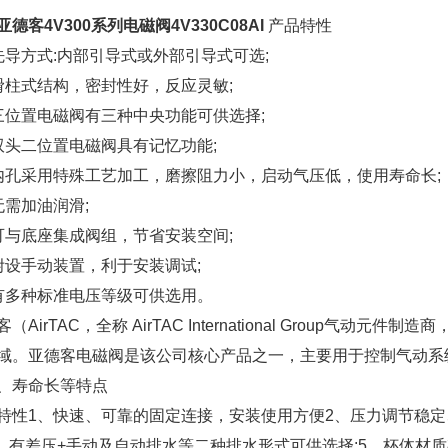
德客4V300系列电磁阀4V330C08AI
产品特性
先导方式:内部引导式或外部引导式可选;
滑柱式结构，密封性好，反应灵敏;
三位置电磁阀有三种中央功能可供选择;
双头二位置电磁阀具有记忆功能;
内孔采用特殊工艺加工，磨擦阻力小，启动气压低，使用寿命长;
无需加油润滑;
可与底座集成阀组，节省安装空间;
附设手动装置，利于安装调试;
有多种标准电压等级可供选用。
（AirTAC，全称 AirTAC International Group
域。亚德客电磁阀是该公司核心产品之一，主要用于控制气动系
、寿命长等特点
特性1、快速、可靠的固定连接，安装使用方便2、压力调节稳定
4、有差压+手动及自动排水等二种排水形式可供选择:5、杯体材