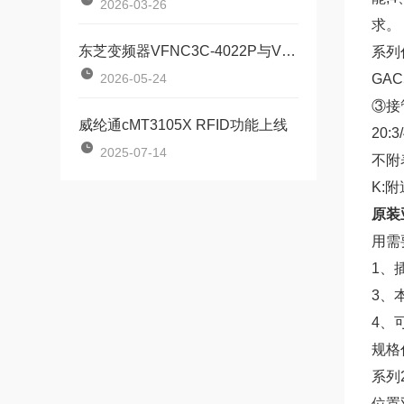
2026-03-26
求。
东芝变频器VFNC3C-4022P与VFNC3C-4055P对比：两款定位器该如何按需选型？
系列
2026-05-24
GA
③接管
威纶通cMT3105X RFID功能上线
20:
2025-07-14
不附表
K:附
原装亚
用需
1、
3、
4、
规格
系列
位置双