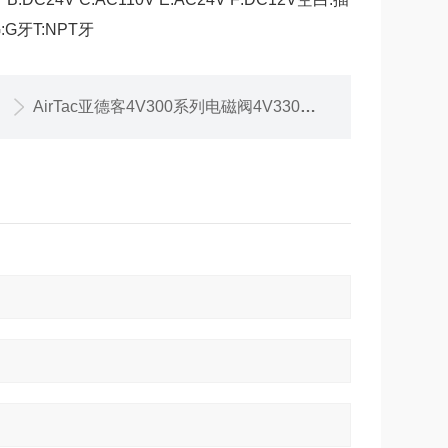
:G牙T:NPT牙
AirTac亚德客4V300系列电磁阀4V330P10A