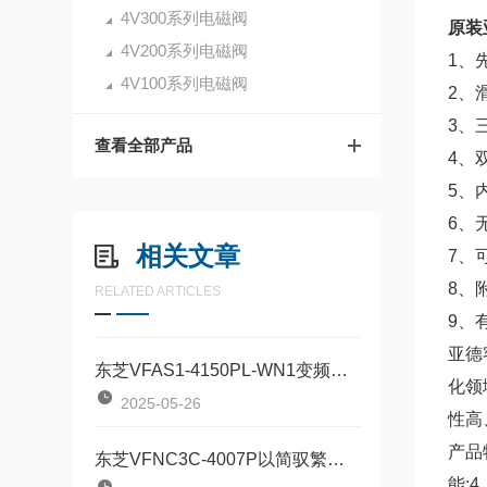
4V300系列电磁阀
原装亚
4V200系列电磁阀
1、
4V100系列电磁阀
2、
3、
查看全部产品
4、
5、
6、
相关文章
7、
8、
RELATED ARTICLES
9、
亚德客
东芝VFAS1-4150PL-WN1变频器工业驱动的“智能节拍器”
化领
2025-05-26
性高
产品
东芝VFNC3C-4007P以简驭繁的工业动力“调节器”
能;