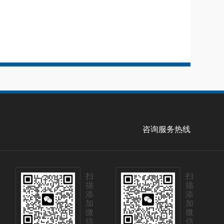
咨询服务热线
扫
扫
描
描
添
添
加
加
微
微
信
信