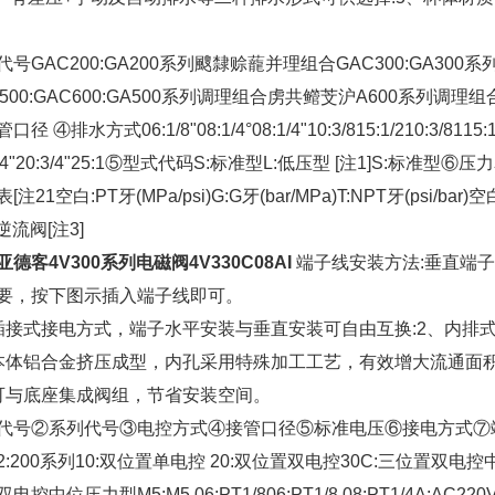
代号GAC200:GA200系列颼隸赊蘢并理组合GAC300:GA300系
C500:GAC600:GA500系列调理组合虏共鳤芠沪A600系列调理
口径 ④排水方式06:1/8"08:1/4°08:1/4"10:3/815:1/210:3
3/4"20:3/4"25:1⑤型式代码S:标准型L:低压型 [注1]S:
[注21空白:PT牙(MPa/psi)G:G牙(bar/MPa)T:NPT牙(psi
逆流阀[注3]
德客4V300系列电磁阀4V330C08AI
端子线安装方法:垂直端
要，按下图示插入端子线即可。
插接式接电方式，端子水平安装与垂直安装可自由互换:2、内排式
本体铝合金挤压成型，内孔采用特殊加工工艺，有效增大流通面积
可与底座集成阀组，节省安装空间。
代号②系列代号③电控方式④接管口径⑤标准电压⑥接电方式⑦端子线长
2:200系列10:双位置单电控 20:双位置双电控30C:三位置双电控
电控中位压力型M5:M5 06:PT1/806:PT1/8 08:PT1/4A:AC220V