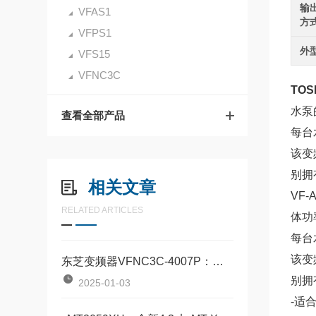
输
VFAS1
方
VFPS1
外
VFS15
VFNC3C
TOS
水泵
查看全部产品
每台
该变
别拥
相关文章
VF
RELATED ARTICLES
体功
每台
该变
东芝变频器VFNC3C-4007P：高效能与便捷操作的结合
别拥
2025-01-03
-适