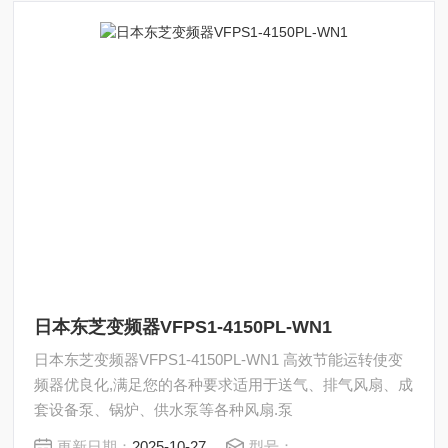
日本东芝变频器VFPS1-4150PL-WN1
日本东芝变频器VFPS1-4150PL-WN1 高效节能运转使变
频器优良化,满足您的各种要求适用于送气、排气风扇、成
套设备泵、锅炉、供水泵等各种风扇.泵
更新日期：
2025-10-27
型号：