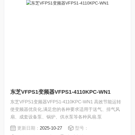
东芝VFPS1变频器VFPS1-4110KPC-WN1
东芝VFPS1变频器VFPS1-4110KPC-WN1 高效节能运转
使变频器优良化,满足您的各种要求适用于送气、排气风
扇、成套设备泵、锅炉、供水泵等各种风扇.泵
更新日期：
2025-10-27
型号：