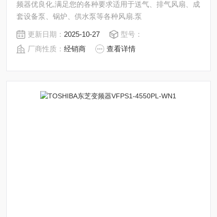
频器优良化,满足您的各种要求适用于送气、排气风扇、成
套设备泵、锅炉、供水泵等各种风扇.泵
更新日期：
2025-10-27
型号：
厂商性质：
经销商
查看详情